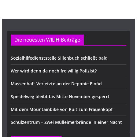
s
e
Die neuesten WILIH-Beiträge
Sozialhilfedienststelle Sillenbuch schließt bald
Wer wird denn da noch freiwillig Polizist?
Massenhaft Verletzte an der Deponie Einöd
Speidelweg bleibt bis Mitte November gesperrt
Mit dem Mountainbike von Ruit zum Frauenkopf
Schulzentrum – Zwei Mülleimerbrände in einer Nacht