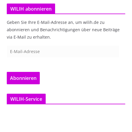
WILIH abonnieren
Geben Sie Ihre E-Mail-Adresse an, um wilih.de zu
abonnieren und Benachrichtigungen über neue Beiträge
via E-Mail zu erhalten.
E
-
M
a
Abonnieren
i
l
-
WILIH-Service
A
d
r
e
s