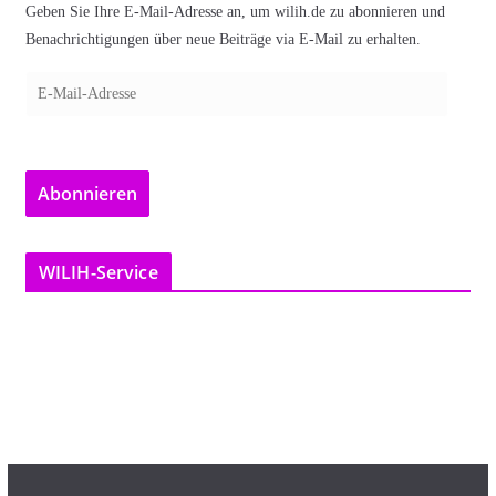
Geben Sie Ihre E-Mail-Adresse an, um wilih.de zu abonnieren und
Benachrichtigungen über neue Beiträge via E-Mail zu erhalten.
E
-
M
a
Abonnieren
i
l
-
WILIH-Service
A
d
r
e
s
s
e