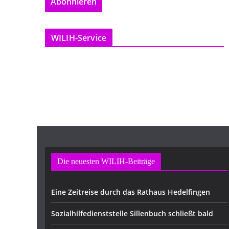
Abonnieren
i
l
-
WILIH-Service
A
d
r
e
s
s
e
Die neuesten WILIH-Beiträge
Eine Zeitreise durch das Rathaus Hedelfingen
Sozialhilfedienststelle Sillenbuch schließt bald