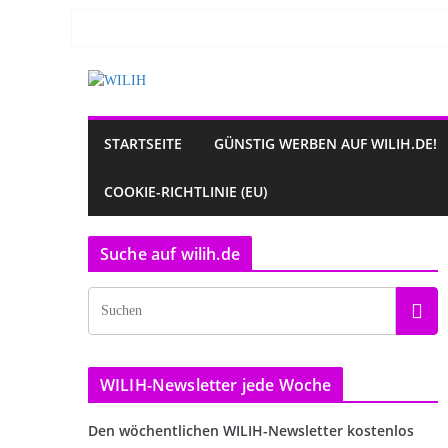
Zum
Inhalt
springen
STARTSEITE
GÜNSTIG WERBEN AUF WILIH.DE!
COOKIE-RICHTLINIE (EU)
Suche auf wilih.de
WILIH-Newsletter jede Woche
Den wöchentlichen WILIH-Newsletter kostenlos