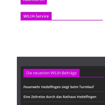
l
-
WILIH-Service
A
d
r
e
s
s
e
Die neuesten WILIH-Beiträge
Feuerwehr Hedelfingen siegt beim Turmlauf
Eine Zeitreise durch das Rathaus Hedelfingen