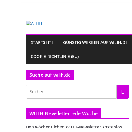
Zum
Inhalt
springen
STARTSEITE
GÜNSTIG WERBEN AUF WILIH.DE!
COOKIE-RICHTLINIE (EU)
Suche auf wilih.de
WILIH-Newsletter jede Woche
Den wöchentlichen WILIH-Newsletter kostenlos