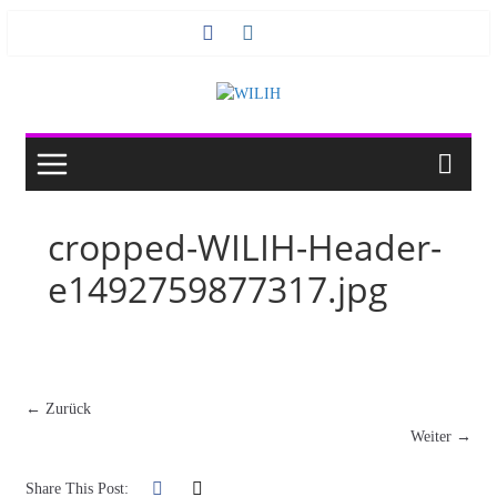
Zum
Inhalt
springen
cropped-WILIH-Header-
e1492759877317.jpg
← Zurück
Weiter →
Share This Post: