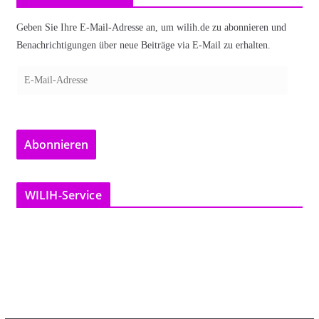
Geben Sie Ihre E-Mail-Adresse an, um wilih.de zu abonnieren und
Benachrichtigungen über neue Beiträge via E-Mail zu erhalten.
E
-
M
a
Abonnieren
i
l
-
WILIH-Service
A
d
r
e
s
s
e