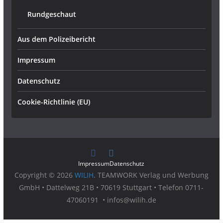
Rundgeschaut
Aus dem Polizeibericht
Impressum
Datenschutz
Cookie-Richtlinie (EU)
Impressum
Datenschutz
Copyright © 2026
WILIH
. TEAMWORK Verlag und Werbung
GmbH • Dattelweg 21B • 70619 Stuttgart • Telefon 0711-
47060191 • infos@wilih.de