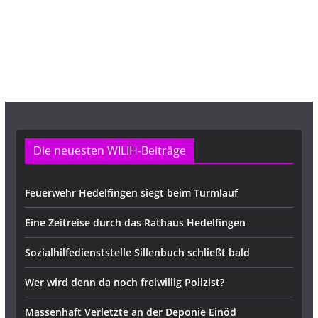
r
e
s
s
e
Die neuesten WILIH-Beiträge
Feuerwehr Hedelfingen siegt beim Turmlauf
Eine Zeitreise durch das Rathaus Hedelfingen
Sozialhilfedienststelle Sillenbuch schließt bald
Wer wird denn da noch freiwillig Polizist?
Massenhaft Verletzte an der Deponie Einöd