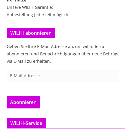
Unsere WILIH-Garantie:
Abbestellung jederzeit möglich!
WILIH abonnieren
Geben Sie Ihre E-Mail-Adresse an, um wilih.de zu
abonnieren und Benachrichtigungen über neue Beiträge
via E-Mail zu erhalten.
E
-
M
a
Abonnieren
i
l
-
WILIH-Service
A
d