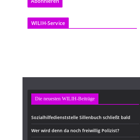
Abonnieren
i
l
-
WILIH-Service
A
d
r
e
s
s
e
Die neuesten WILIH-Beiträge
Sozialhilfedienststelle Sillenbuch schließt bald
Wer wird denn da noch freiwillig Polizist?