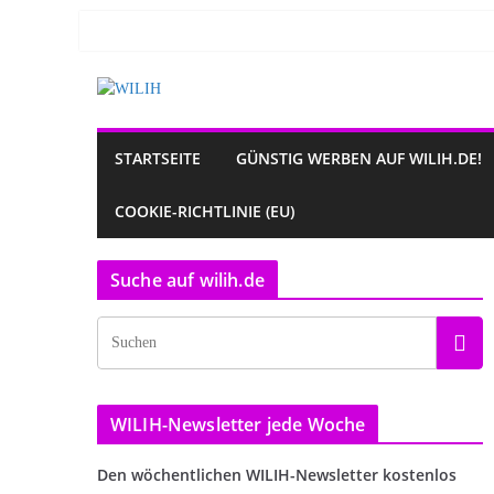
Zum
Inhalt
springen
STARTSEITE
GÜNSTIG WERBEN AUF WILIH.DE!
COOKIE-RICHTLINIE (EU)
Suche auf wilih.de
WILIH-Newsletter jede Woche
Den wöchentlichen WILIH-Newsletter kostenlos