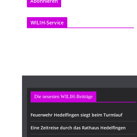
Abonnieren
i
l
-
WILIH-Service
A
d
r
e
s
s
e
Die neuesten WILIH-Beiträge
Feuerwehr Hedelfingen siegt beim Turmlauf
Eine Zeitreise durch das Rathaus Hedelfingen