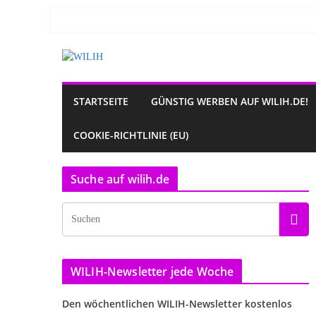
Zum
Inhalt
springen
STARTSEITE
GÜNSTIG WERBEN AUF WILIH.DE!
COOKIE-RICHTLINIE (EU)
Suche auf wilih.de
WILIH-Newsletter jede Woche
Den wöchentlichen WILIH-Newsletter kostenlos