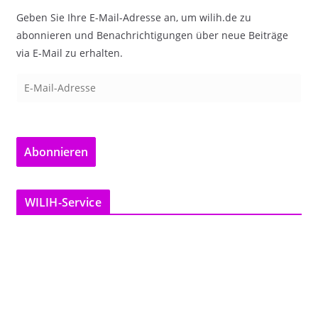
Geben Sie Ihre E-Mail-Adresse an, um wilih.de zu
abonnieren und Benachrichtigungen über neue Beiträge
via E-Mail zu erhalten.
E
-
M
a
Abonnieren
i
l
-
WILIH-Service
A
d
r
e
s
s
e