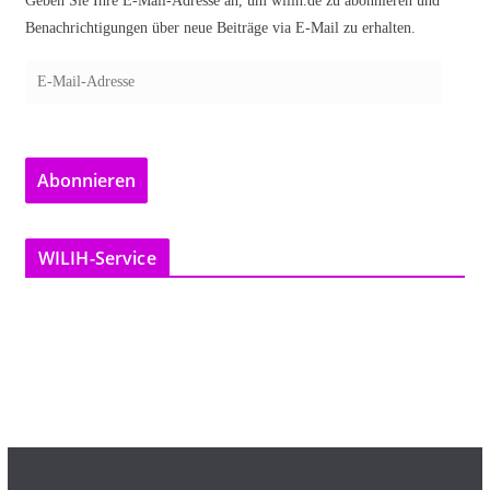
Geben Sie Ihre E-Mail-Adresse an, um wilih.de zu abonnieren und
Benachrichtigungen über neue Beiträge via E-Mail zu erhalten.
E
-
M
a
Abonnieren
i
l
-
WILIH-Service
A
d
r
e
s
s
e