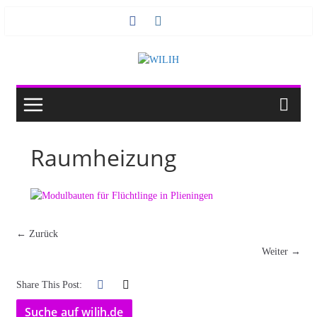
Zum
Inhalt
springen
Raumheizung
← Zurück
Weiter →
Share This Post:
Suche auf wilih.de