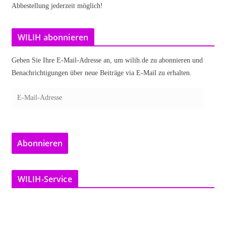
Abbestellung jederzeit möglich!
WILIH abonnieren
Geben Sie Ihre E-Mail-Adresse an, um wilih.de zu abonnieren und
Benachrichtigungen über neue Beiträge via E-Mail zu erhalten.
E
-
M
a
Abonnieren
i
l
-
WILIH-Service
A
d
r
e