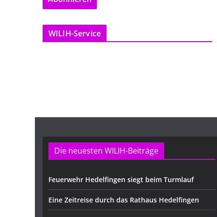
l
-
WILIH-Service
A
d
r
e
s
s
e
Die neuesten WILIH-Beiträge
Feuerwehr Hedelfingen siegt beim Turmlauf
Eine Zeitreise durch das Rathaus Hedelfingen