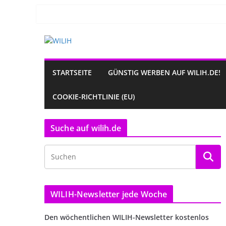
Zum
Inhalt
springen
STARTSEITE
GÜNSTIG WERBEN AUF WILIH.DE!
COOKIE-RICHTLINIE (EU)
Suche auf wilih.de
WILIH-Newsletter jede Woche
Den wöchentlichen WILIH-Newsletter kostenlos