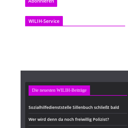
Abonnieren
i
l
-
WILIH-Service
A
d
r
e
s
s
e
Die neuesten WILIH-Beiträge
Sozialhilfedienststelle Sillenbuch schließt bald
Wer wird denn da noch freiwillig Polizist?