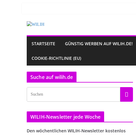
Zum
Inhalt
springen
STARTSEITE
GÜNSTIG WERBEN AUF WILIH.DE!
COOKIE-RICHTLINIE (EU)
Suche auf wilih.de
WILIH-Newsletter jede Woche
Den wöchentlichen WILIH-Newsletter kostenlos