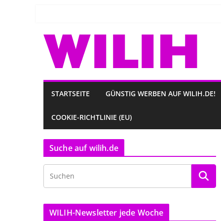
Zum
Inhalt
springen
STARTSEITE
GÜNSTIG WERBEN AUF WILIH.DE!
COOKIE-RICHTLINIE (EU)
Suche auf wilih.de
WILIH-Newsletter jede Woche