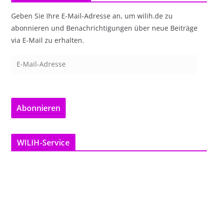
Geben Sie Ihre E-Mail-Adresse an, um wilih.de zu
abonnieren und Benachrichtigungen über neue Beiträge
via E-Mail zu erhalten.
E
-
M
a
Abonnieren
i
l
-
WILIH-Service
A
d
r
e
s
s
e