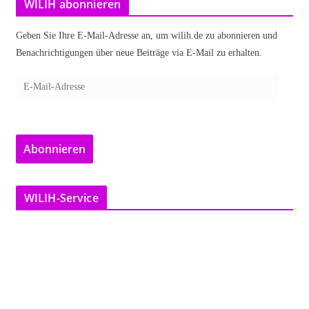
WILIH abonnieren
Geben Sie Ihre E-Mail-Adresse an, um wilih.de zu abonnieren und
Benachrichtigungen über neue Beiträge via E-Mail zu erhalten.
E
-
M
a
Abonnieren
i
l
-
WILIH-Service
A
d
r
e
s
s
e