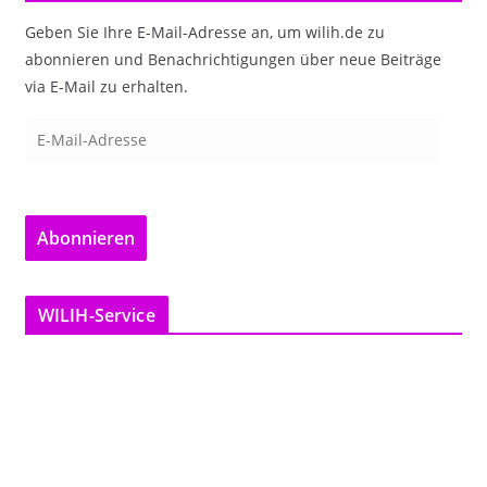
Geben Sie Ihre E-Mail-Adresse an, um wilih.de zu
abonnieren und Benachrichtigungen über neue Beiträge
via E-Mail zu erhalten.
E
-
M
a
Abonnieren
i
l
-
WILIH-Service
A
d
r
e
s
s
e