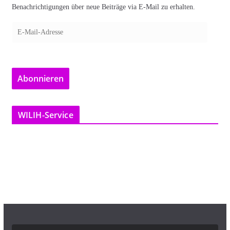
Benachrichtigungen über neue Beiträge via E-Mail zu erhalten.
E
-
M
a
Abonnieren
i
l
-
WILIH-Service
A
d
r
e
s
s
e