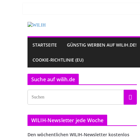
Zum
Inhalt
springen
STARTSEITE
GÜNSTIG WERBEN AUF WILIH.DE!
COOKIE-RICHTLINIE (EU)
Suche auf wilih.de
WILIH-Newsletter jede Woche
Den wöchentlichen WILIH-Newsletter kostenlos