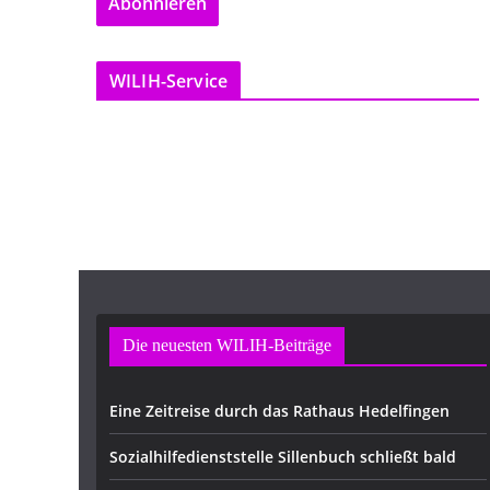
Abonnieren
i
l
-
WILIH-Service
A
d
r
e
s
s
e
Die neuesten WILIH-Beiträge
Eine Zeitreise durch das Rathaus Hedelfingen
Sozialhilfedienststelle Sillenbuch schließt bald