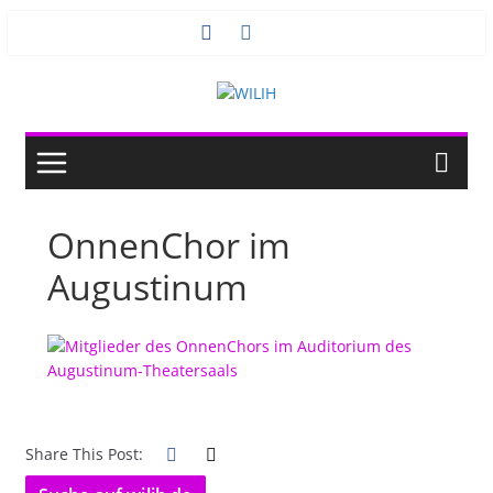
Zum
Inhalt
springen
OnnenChor im
Augustinum
Share This Post: