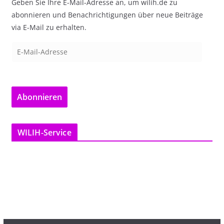
Geben Sie Ihre E-Mail-Adresse an, um wilih.de zu
abonnieren und Benachrichtigungen über neue Beiträge
via E-Mail zu erhalten.
E
-
M
a
Abonnieren
i
l
-
WILIH-Service
A
d
r
e
s
s
e