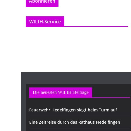
Abonnieren
i
l
-
WILIH-Service
A
d
r
e
s
s
e
Die neuesten WILIH-Beiträge
Feuerwehr Hedelfingen siegt beim Turmlauf
Eine Zeitreise durch das Rathaus Hedelfingen