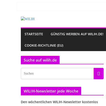
Zum
Inhalt
springen
STARTSEITE
GÜNSTIG WERBEN AUF WILIH.DE!
COOKIE-RICHTLINIE (EU)
Suche auf wilih.de
WILIH-Newsletter jede Woche
Den wöchentlichen WILIH-Newsletter kostenlos