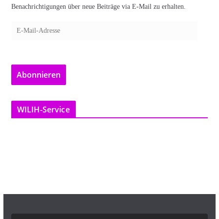
Benachrichtigungen über neue Beiträge via E-Mail zu erhalten.
E
-
M
a
Abonnieren
i
l
-
WILIH-Service
A
d
r
e
s
s
e