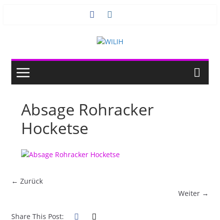
Zum
Inhalt
springen
Absage Rohracker
Hocketse
← Zurück
Weiter →
Share This Post: