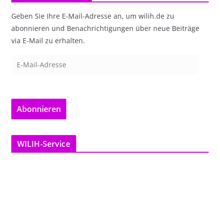
Geben Sie Ihre E-Mail-Adresse an, um wilih.de zu
abonnieren und Benachrichtigungen über neue Beiträge
via E-Mail zu erhalten.
E
-
M
a
Abonnieren
i
l
-
WILIH-Service
A
d
r
e
s
s
e