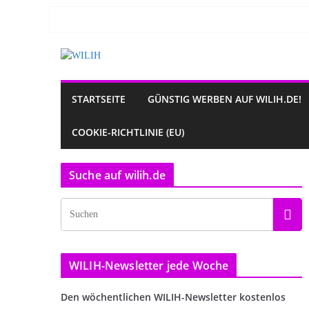
Zum
Inhalt
springen
STARTSEITE
GÜNSTIG WERBEN AUF WILIH.DE!
COOKIE-RICHTLINIE (EU)
Suche auf wilih.de
WILIH-Newsletter jede Woche
Den wöchentlichen WILIH-Newsletter kostenlos