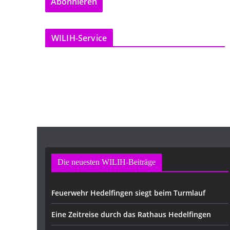
Abonnieren
i
l
-
WILIH-Service
A
d
r
e
s
s
e
Die neuesten WILIH-Beiträge
Feuerwehr Hedelfingen siegt beim Turmlauf
Eine Zeitreise durch das Rathaus Hedelfingen