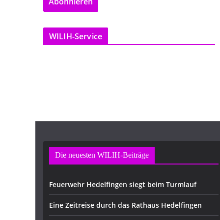
Abonnieren
i
l
-
WILIH-Service
A
d
r
e
s
s
e
Die neuesten WILIH-Beiträge
Feuerwehr Hedelfingen siegt beim Turmlauf
Eine Zeitreise durch das Rathaus Hedelfingen