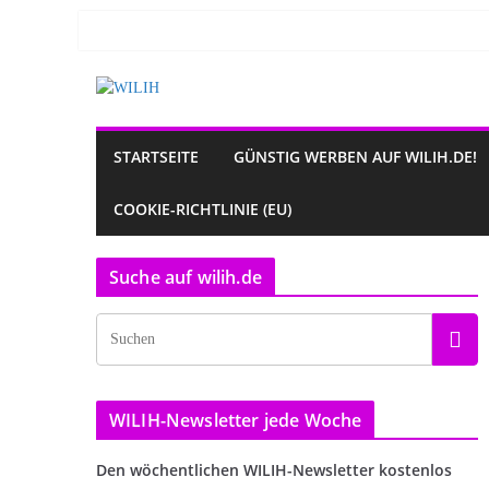
Zum
Inhalt
springen
STARTSEITE
GÜNSTIG WERBEN AUF WILIH.DE!
COOKIE-RICHTLINIE (EU)
Suche auf wilih.de
WILIH-Newsletter jede Woche
Den wöchentlichen WILIH-Newsletter kostenlos