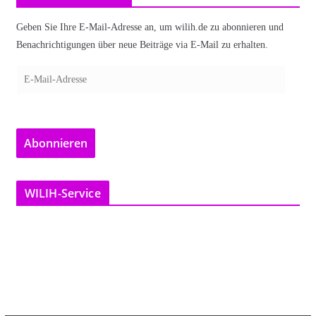
Geben Sie Ihre E-Mail-Adresse an, um wilih.de zu abonnieren und
Benachrichtigungen über neue Beiträge via E-Mail zu erhalten.
E
-
M
a
Abonnieren
i
l
-
WILIH-Service
A
d
r
e
s
s
e