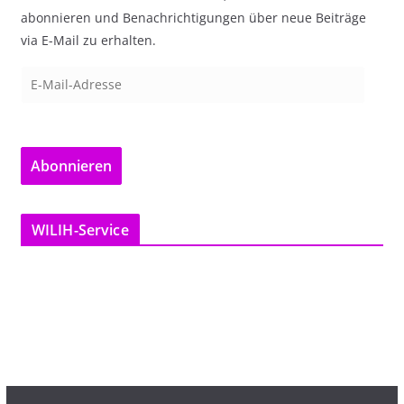
abonnieren und Benachrichtigungen über neue Beiträge
via E-Mail zu erhalten.
E
-
M
a
Abonnieren
i
l
-
WILIH-Service
A
d
r
e
s
s
e