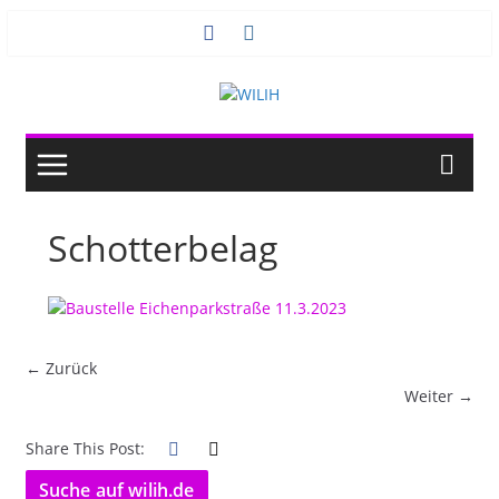
Zum
Inhalt
springen
Schotterbelag
← Zurück
Weiter →
Share This Post:
Suche auf wilih.de