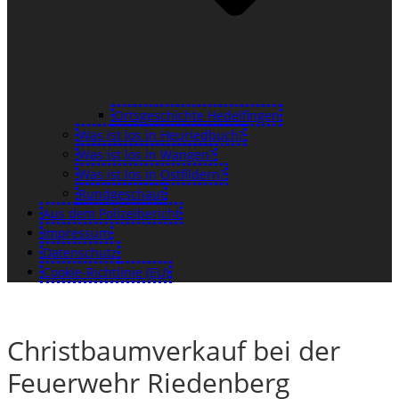
Ortsgeschichte Hedelfingen
Was ist los in Heuriedbuch?
Was ist los in Wangen?
Was ist los in Ostfildern?
Rundgeschaut
Aus dem Polizeibericht
Impressum
Datenschutz
Cookie-Richtlinie (EU)
Christbaumverkauf bei der
Feuerwehr Riedenberg