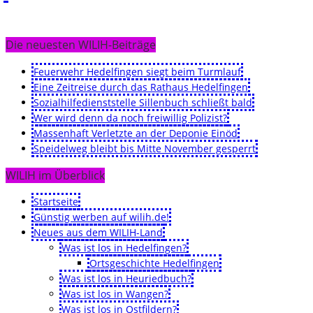
Die neuesten WILIH-Beiträge
Feuerwehr Hedelfingen siegt beim Turmlauf
Eine Zeitreise durch das Rathaus Hedelfingen
Sozialhilfedienststelle Sillenbuch schließt bald
Wer wird denn da noch freiwillig Polizist?
Massenhaft Verletzte an der Deponie Einöd
Speidelweg bleibt bis Mitte November gesperrt
WILIH im Überblick
Startseite
Günstig werben auf wilih.de!
Neues aus dem WILIH-Land
Was ist los in Hedelfingen?
Ortsgeschichte Hedelfingen
Was ist los in Heuriedbuch?
Was ist los in Wangen?
Was ist los in Ostfildern?