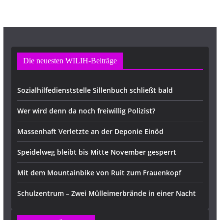
s
e
Die neuesten WILIH-Beiträge
Sozialhilfedienststelle Sillenbuch schließt bald
Wer wird denn da noch freiwillig Polizist?
Massenhaft Verletzte an der Deponie Einöd
Speidelweg bleibt bis Mitte November gesperrt
Mit dem Mountainbike von Ruit zum Frauenkopf
Schulzentrum – Zwei Mülleimerbrände in einer Nacht