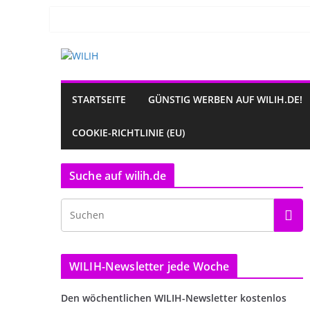
Zum
Inhalt
springen
STARTSEITE
GÜNSTIG WERBEN AUF WILIH.DE!
COOKIE-RICHTLINIE (EU)
Suche auf wilih.de
WILIH-Newsletter jede Woche
Den wöchentlichen WILIH-Newsletter kostenlos