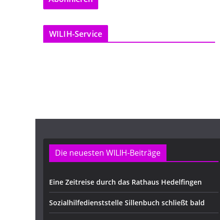
l
-
WILIH-Service
A
d
r
e
s
s
e
Die neuesten WILIH-Beiträge
Eine Zeitreise durch das Rathaus Hedelfingen
Sozialhilfedienststelle Sillenbuch schließt bald