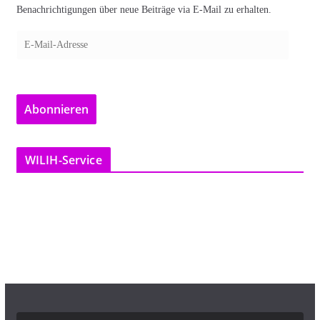
Benachrichtigungen über neue Beiträge via E-Mail zu erhalten.
E
-
M
a
Abonnieren
i
l
-
WILIH-Service
A
d
r
e
s
s
e