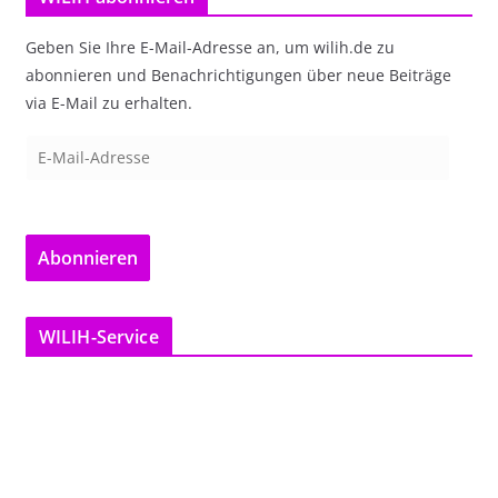
Geben Sie Ihre E-Mail-Adresse an, um wilih.de zu
abonnieren und Benachrichtigungen über neue Beiträge
via E-Mail zu erhalten.
E
-
M
a
Abonnieren
i
l
-
WILIH-Service
A
d
r
e
s
s