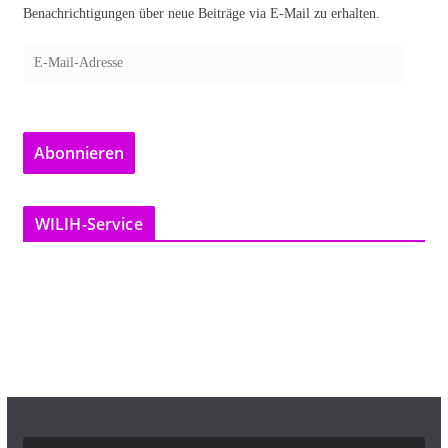
Benachrichtigungen über neue Beiträge via E-Mail zu erhalten.
E
-
M
a
Abonnieren
i
l
-
WILIH-Service
A
d
r
e
s
s
e