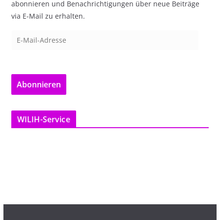
abonnieren und Benachrichtigungen über neue Beiträge
via E-Mail zu erhalten.
E
-
M
a
Abonnieren
i
l
-
WILIH-Service
A
d
r
e
s
s
e