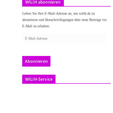
WILIH abonnieren
Geben Sie Ihre E-Mail-Adresse an, um wilih.de zu
abonnieren und Benachrichtigungen über neue Beiträge via
E-Mail zu erhalten.
E
-
M
a
Abonnieren
i
l
-
WILIH-Service
A
d
r
e
s
s