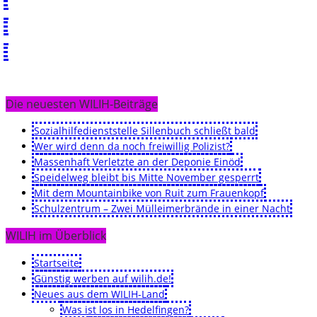
Die neuesten WILIH-Beiträge
Sozialhilfedienststelle Sillenbuch schließt bald
Wer wird denn da noch freiwillig Polizist?
Massenhaft Verletzte an der Deponie Einöd
Speidelweg bleibt bis Mitte November gesperrt
Mit dem Mountainbike von Ruit zum Frauenkopf
Schulzentrum – Zwei Mülleimerbrände in einer Nacht
WILIH im Überblick
Startseite
Günstig werben auf wilih.de!
Neues aus dem WILIH-Land
Was ist los in Hedelfingen?