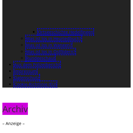
Ortsgeschichte Hedelfingen
Was ist los in Heuriedbuch?
Was ist los in Wangen?
Was ist los in Ostfildern?
Rundgeschaut
Aus dem Polizeibericht
Impressum
Datenschutz
Cookie-Richtlinie (EU)
Archiv
– Anzeige –