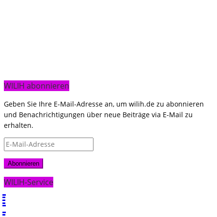
WILIH abonnieren
Geben Sie Ihre E-Mail-Adresse an, um wilih.de zu abonnieren
und Benachrichtigungen über neue Beiträge via E-Mail zu
erhalten.
E-
Mail-
Adresse
Abonnieren
WILIH-Service