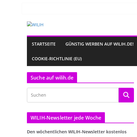
Zum
Inhalt
springen
STARTSEITE
GÜNSTIG WERBEN AUF WILIH.DE!
COOKIE-RICHTLINIE (EU)
Suche auf wilih.de
WILIH-Newsletter jede Woche
Den wöchentlichen WILIH-Newsletter kostenlos