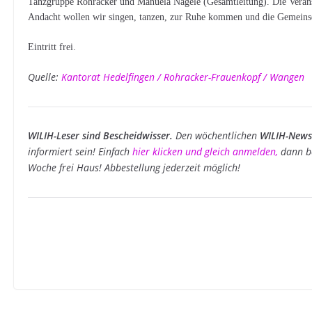
Tanzgruppe Rohracker und Manuela Nägele (Gesamtleitung). Die Veranst
Andacht wollen wir singen, tanzen, zur Ruhe kommen und die Gemeinsc
Eintritt frei.
Quelle:
Kantorat
Hedelfingen / Rohracker-Frauenkopf / Wangen
WILIH-Leser sind Bescheidwisser.
Den wöchentlichen
WILIH-Newsl
informiert sein! Einfach
hier klicken und gleich anmelden
,
dann b
Woche frei Haus! Abbestellung jederzeit möglich!