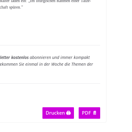
alter laden ein: „Im liturgischen Rahmen einer Taizé-
haft spüren.”
etter kostenlos
abonnieren und immer kompakt
ekommen Sie einmal in der Woche die Themen der
Drucken 🖨
PDF 📄