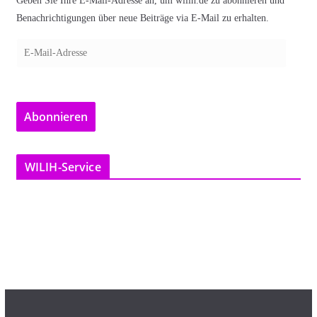
Geben Sie Ihre E-Mail-Adresse an, um wilih.de zu abonnieren und
Benachrichtigungen über neue Beiträge via E-Mail zu erhalten.
E
-
M
a
Abonnieren
i
l
-
WILIH-Service
A
d
r
e
s
s
e