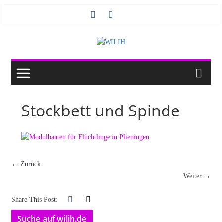
Zum
Inhalt
springen
Stockbett und Spinde
← Zurück
Weiter →
Share This Post:
Suche auf wilih.de