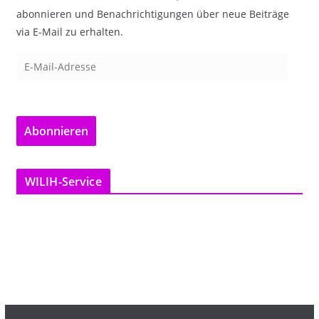
abonnieren und Benachrichtigungen über neue Beiträge
via E-Mail zu erhalten.
E
-
M
a
Abonnieren
i
l
-
WILIH-Service
A
d
r
e
s
s
e