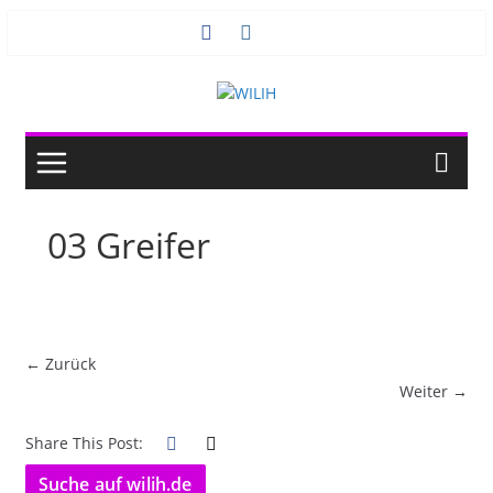
Zum
Inhalt
springen
03 Greifer
← Zurück
Weiter →
Share This Post:
Suche auf wilih.de