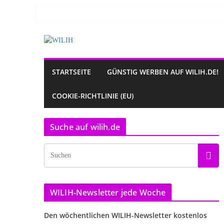
Zum
Inhalt
springen
STARTSEITE
GÜNSTIG WERBEN AUF WILIH.DE!
COOKIE-RICHTLINIE (EU)
Suche auf wilih.de
WILIH-Newsletter jede Woche
Den wöchentlichen WILIH-Newsletter kostenlos