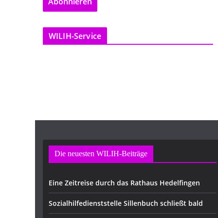
Abonnieren
i
l
-
WILIH-Service
A
d
r
e
s
s
e
Die neuesten WILIH-Beiträge
Eine Zeitreise durch das Rathaus Hedelfingen
Sozialhilfedienststelle Sillenbuch schließt bald