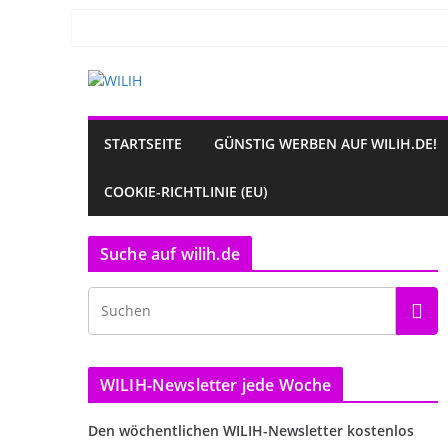
Zum
Inhalt
springen
STARTSEITE
GÜNSTIG WERBEN AUF WILIH.DE!
COOKIE-RICHTLINIE (EU)
Suche auf wilih.de
WILIH-Newsletter jede Woche
Den wöchentlichen WILIH-Newsletter kostenlos