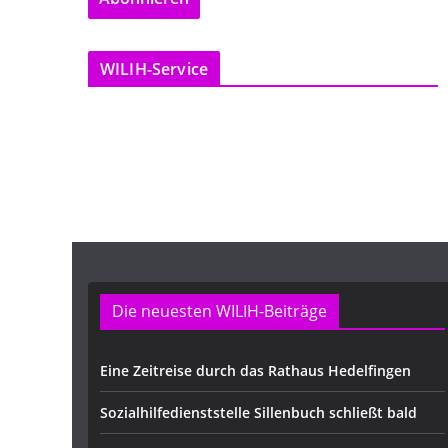
l
-
WILIH-Service
A
d
r
e
s
s
e
Die neuesten WILIH-Beiträge
Eine Zeitreise durch das Rathaus Hedelfingen
Sozialhilfedienststelle Sillenbuch schließt bald