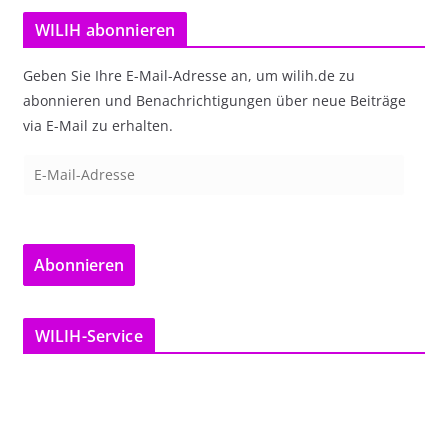
WILIH abonnieren
Geben Sie Ihre E-Mail-Adresse an, um wilih.de zu
abonnieren und Benachrichtigungen über neue Beiträge
via E-Mail zu erhalten.
E
-
M
a
Abonnieren
i
l
-
WILIH-Service
A
d
r
e
s