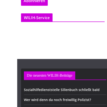
Abonnieren
i
l
-
WILIH-Service
A
d
r
e
s
s
e
Die neuesten WILIH-Beiträge
Sozialhilfedienststelle Sillenbuch schließt bald
Wer wird denn da noch freiwillig Polizist?