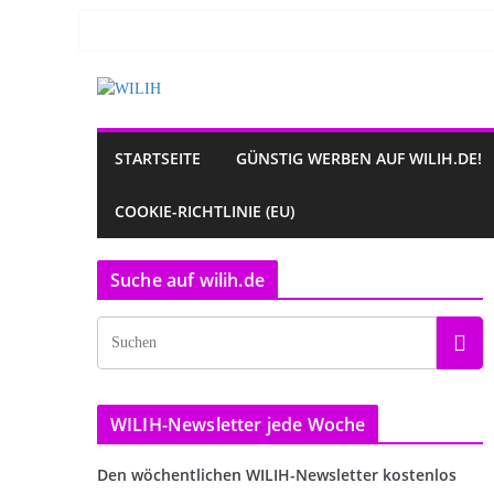
Zum
Inhalt
springen
STARTSEITE
GÜNSTIG WERBEN AUF WILIH.DE!
COOKIE-RICHTLINIE (EU)
Suche auf wilih.de
WILIH-Newsletter jede Woche
Den wöchentlichen WILIH-Newsletter kostenlos