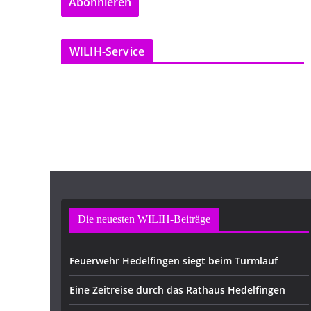
Abonnieren
i
l
-
WILIH-Service
A
d
r
e
s
s
e
Die neuesten WILIH-Beiträge
Feuerwehr Hedelfingen siegt beim Turmlauf
Eine Zeitreise durch das Rathaus Hedelfingen