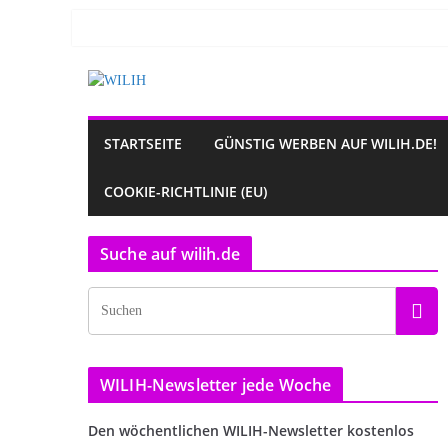
Zum
Inhalt
springen
STARTSEITE
GÜNSTIG WERBEN AUF WILIH.DE!
COOKIE-RICHTLINIE (EU)
Suche auf wilih.de
WILIH-Newsletter jede Woche
Den wöchentlichen WILIH-Newsletter kostenlos