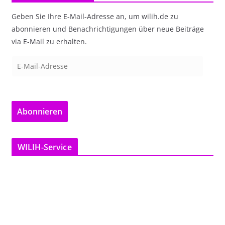
Geben Sie Ihre E-Mail-Adresse an, um wilih.de zu
abonnieren und Benachrichtigungen über neue Beiträge
via E-Mail zu erhalten.
E
-
M
a
Abonnieren
i
l
-
WILIH-Service
A
d
r
e
s
s
e