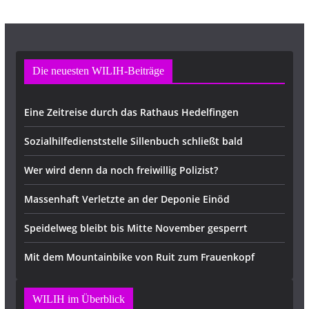
e
Die neuesten WILIH-Beiträge
Eine Zeitreise durch das Rathaus Hedelfingen
Sozialhilfedienststelle Sillenbuch schließt bald
Wer wird denn da noch freiwillig Polizist?
Massenhaft Verletzte an der Deponie Einöd
Speidelweg bleibt bis Mitte November gesperrt
Mit dem Mountainbike von Ruit zum Frauenkopf
WILIH im Überblick