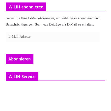
WILIH abonnieren
Geben Sie Ihre E-Mail-Adresse an, um wilih.de zu abonnieren und
Benachrichtigungen über neue Beiträge via E-Mail zu erhalten.
E
-
M
a
Abonnieren
i
l
-
WILIH-Service
A
d
r
e
s
s