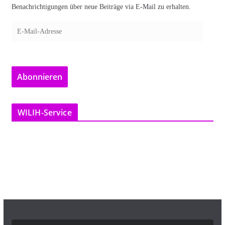
Benachrichtigungen über neue Beiträge via E-Mail zu erhalten.
E
-
M
a
Abonnieren
i
l
-
WILIH-Service
A
d
r
e
s
s
e