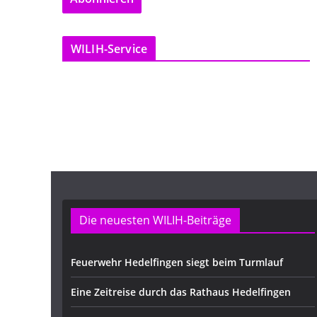
l
-
WILIH-Service
A
d
r
e
s
s
e
Die neuesten WILIH-Beiträge
Feuerwehr Hedelfingen siegt beim Turmlauf
Eine Zeitreise durch das Rathaus Hedelfingen