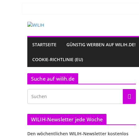
Zum
Inhalt
springen
STARTSEITE
GÜNSTIG WERBEN AUF WILIH.DE!
COOKIE-RICHTLINIE (EU)
Suche auf wilih.de
WILIH-Newsletter jede Woche
Den wöchentlichen WILIH-Newsletter kostenlos