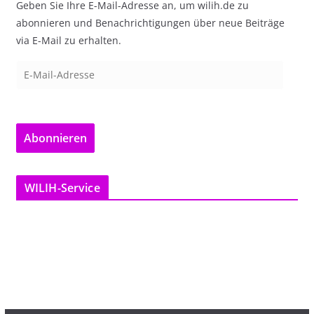
Geben Sie Ihre E-Mail-Adresse an, um wilih.de zu
abonnieren und Benachrichtigungen über neue Beiträge
via E-Mail zu erhalten.
E
-
M
a
Abonnieren
i
l
-
WILIH-Service
A
d
r
e
s
s
e